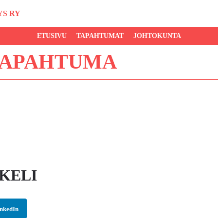
S RY
ETUSIVU
TAPAHTUMAT
JOHTOKUNTA
TAPAHTUMA
KELI
nkedIn